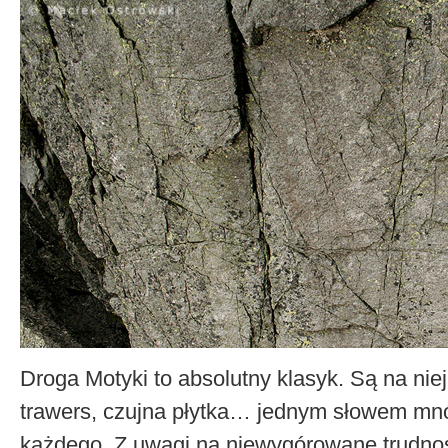
Droga Motyki to absolutny klasyk. Są na ni
trawers, czujna płytka… jednym słowem mnó
każdego. Z uwagi na niewygórowane trudnośc