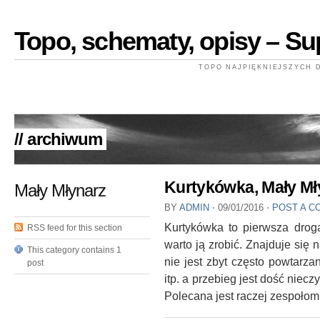
Topo, schematy, opisy – Su
TOPO NAJPIĘKNIEJSZYCH
// archiwum
Kurtykówka, Mały Mł
Mały Młynarz
BY
ADMIN
⋅
09/01/2016
⋅
POST A 
Kurtykówka to pierwsza drog
RSS feed for this section
warto ją zrobić. Znajduje się n
This category contains 1
nie jest zbyt często powtarza
post
itp. a przebieg jest dość niec
Polecana jest raczej zespołom 