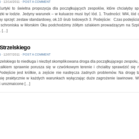
N
⋅
12/14/2011
⋅
POST A COMMENT
Kurtyki to świetna propozycja dla początkujących zespołów, które chciałyby s
ki w lodzie. Jedyny warunek – w kuluarze musi być lód. 1. Trudności: WI4, lód 
y sprzęt: zestaw standardowy, ok.10 śrub lodowych 3. Podejście: Czas podejści
 schroniska w Morskim Oku podchodzimy żółtym szlakiem prowadzącym na Szp
. […]
Strzelskiego
N
⋅
12/07/2011
⋅
POST A COMMENT
zelskiego to niedługa i niezbyt skomplikowana droga dla początkującego zespołu, 
całkiem sprawnie porusza się w czwórkowym terenie i chciałby sprawdzić się n
 Podejście jest krótkie, a zejście nie nastręcza żadnych problemów. Na drogę 
się praktycznie w każdych warunkach wyłączając duże zagrożenie lawinowe. W
ć urozmaicone […]