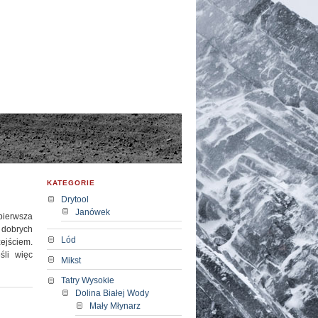
KATEGORIE
Drytool
Janówek
pierwsza
y dobrych
Lód
jściem.
śli więc
Mikst
Tatry Wysokie
Dolina Białej Wody
Mały Młynarz