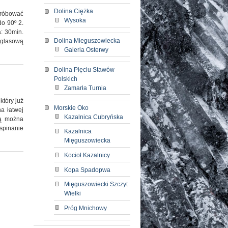
Dolina Ciężka
próbować
Wysoka
do 90º 2.
a: 30min.
Dolina Mieguszowiecka
iglasową
Galeria Osterwy
Dolina Pięciu Stawów
Polskich
Zamarła Turnia
który już
Morskie Oko
a łatwej
Kazalnica Cubryńska
tą można
spinanie
Kazalnica
Mięguszowiecka
Kocioł Kazalnicy
Kopa Spadopwa
Mięguszowiecki Szczyt
Wielki
Próg Mnichowy