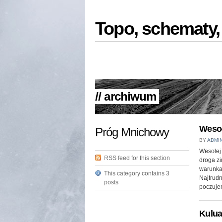
Topo, schematy,
// archiwum
Wesoł
Próg Mnichowy
BY
ADMI
Wesołej
RSS feed for this section
droga zi
warunk
This category contains 3
Najtrud
posts
poczujem
Kulua