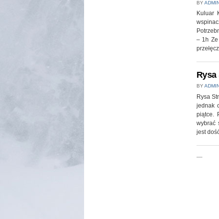
BY
ADMI
Kuluar 
wspinacz
Potrzebn
– 1h Ze
przełęcz
Rysa 
BY
ADMI
Rysa Str
jednak 
piątce.
wybrać 
jest doś
—