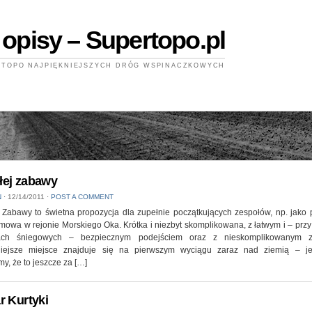
 opisy – Supertopo.pl
TOPO NAJPIĘKNIEJSZYCH DRÓG WSPINACZKOWYCH
ej zabawy
N
⋅
12/14/2011
⋅
POST A COMMENT
 Zabawy to świetna propozycja dla zupełnie początkujących zespołów, np. jako 
mowa w rejonie Morskiego Oka. Krótka i niezbyt skomplikowana, z łatwym i – prz
ach śniegowych – bezpiecznym podejściem oraz z nieskomplikowanym ze
niejsze miejsce znajduje się na pierwszym wyciągu zaraz nad ziemią – je
y, że to jeszcze za […]
r Kurtyki